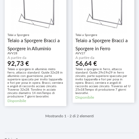
Telai a Sporgere
Telai a Sporgere
Telaio a Sporgere Bracci a
Telaio a Sporgere Bracci a
Sporgere in Alluminio
Sporgere in Ferro
AVV28
AVV27
Misto Ferro
A partire da
A partire da
92,73 €
56,64 €
Telaio a sporgere in alluminio misto
Telaio a sporgere in ferro, attacco
ferro, attacco standard. Guide 32x28 in
standard. Guide 29x19x29 in ferro
alluminio con guarnizione, parte
zincato, parte superiore spaccata per
superiore spaccata per invito tapparella
invito tapparella e fori per posa in
e fori per posa in opera. Bracci, cerniera
opera. Bracci, cerniera e angoli di
e angoli di raccordo acciaio zincato.
raccordo acciaio zincato. Traverso ad U
Traverso 32x28. Tondino in acciaio
25x18.Tempo di produzione 7 giorni
zincato diametro 14 mm.Tempo di
lavorativi.
produzione 7 giorni lavorativi.
Disponibile
Disponibile
Mostrando 1 - 2 di 2 elementi