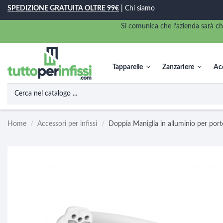
SPEDIZIONE GRATUITA OLTRE 99€
|
Chi siamo
Si comunica che l’azienda sarà ch
Tapparelle
Zanzariere
Acc
Home
Accessori per infissi
Doppia Maniglia in alluminio per port