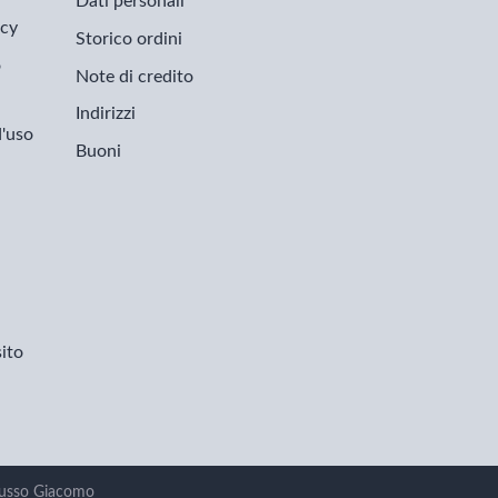
Dati personali
icy
Storico ordini
o
Note di credito
Indirizzi
d'uso
Buoni
ito
i Russo Giacomo