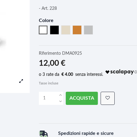
- Art. 228
Colore
Bianco Puro
Nero
Bianco Perla (Avorio)
Bronzo
Argento
Riferimento
DMA0925
12,00 €
€ 4.00
Tasse incluse
ACQUISTA
Spedizioni rapide e sicure