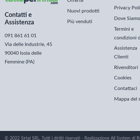
Offerte
Privacy Pol
Nuovi prodotti
Contatti e
Dove Siam
Più venduti
Assistenza
Termini e
091 861 61 01
condizioni 
Via delle Industrie, 45
Assistenza
90040 Isola delle
Clienti
Femmine (PA)
Rivenditori
Cookies
Contattaci
Mappa del s
© 2022 Sirtal SRL. Tutti i diritti riservati - Realizzazione All System d