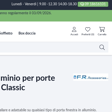
Lunedì - Venerdì | 9.00 -12.30 14.00-18.30
09 18616101
eranno regolarmente il 03/09/2026.
Soffietto
Box doccia
Accedi
Preferiti (
0
)
Carrello
uminio per porte
 Classic
llare e adattabile su qualsiasi tipo di porta finestra in alluminio.