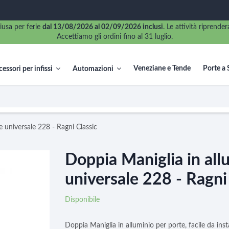
iusa per ferie
dal 13/08/2026 al 02/09/2026 inclusi
. Le attività riprend
Accettiamo gli ordini fino al 31 luglio.
Veneziane e Tende
Porte a 
essori per infissi
Automazioni
e universale 228 - Ragni Classic
Doppia Maniglia in all
universale 228 - Ragni
Disponibile
Doppia Maniglia in alluminio per porte, facile da insta