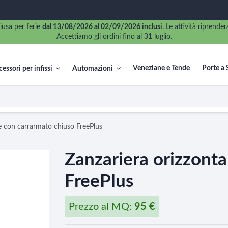
iusa per ferie
dal 13/08/2026 al 02/09/2026 inclusi
. Le attività riprend
Accettiamo gli ordini fino al 31 luglio.
Veneziane e Tende
Porte a 
essori per infissi
Automazioni
le con carrarmato chiuso FreePlus
Zanzariera orizzonta
FreePlus
Prezzo al MQ:
95 €