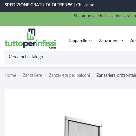
SPEDIZIONE GRATUITA OLTRE 99€
|
Chi siamo
Si comunica che l’azienda sarà ch
Tapparelle
Zanzariere
Acc
Home
Zanzariere
Zanzariere per balconi
Zanzariera orizzonta