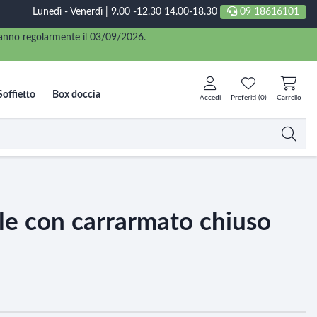
Lunedì - Venerdì | 9.00 -12.30 14.00-18.30
09 18616101
eranno regolarmente il 03/09/2026.
Soffietto
Box doccia
Accedi
Preferiti (
0
)
Carrello
le con carrarmato chiuso